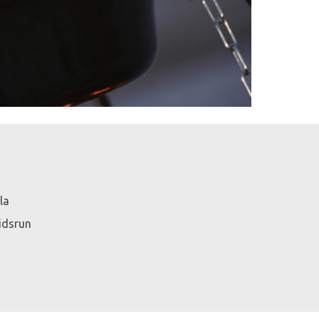
la
idsrun