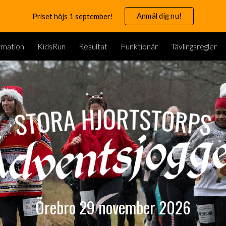
Anmäl dig nu!
Priset höjs 1 september!
ip to main content
Skip to navigat
rmation
KidsRun
Resultat
Funktionär
Tävlingsregler
Örebro 29 november 2026