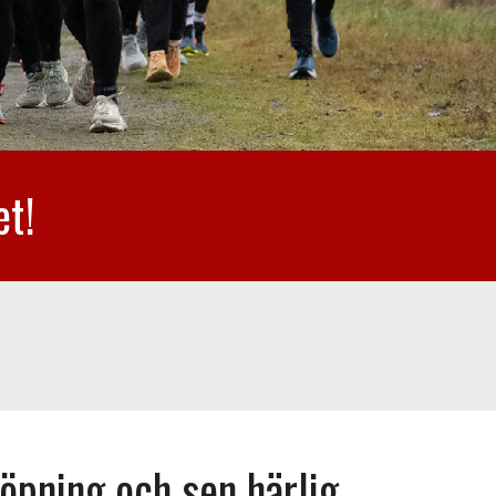
et!
öpning och sen härlig