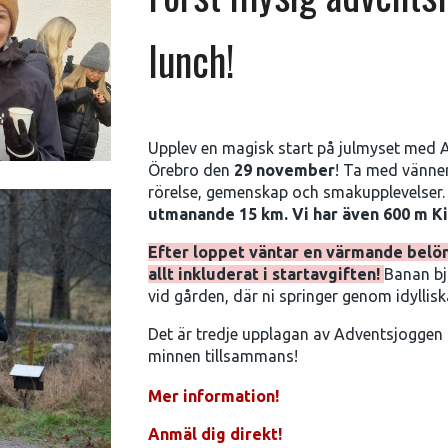
lunch!
Upplev en magisk start på julmyset med 
Örebro den
29 november
! Ta med vännern
rörelse, gemenskap och smakupplevelser
utmanande 15 km. Vi har även 600 m Ki
Efter loppet väntar en värmande belön
allt inkluderat i startavgiften!
Banan bj
vid gården, där ni springer genom idylli
Det är tredje upplagan av Adventsjoggen 
minnen tillsammans!
Mer information!
Anmäl dig direkt!