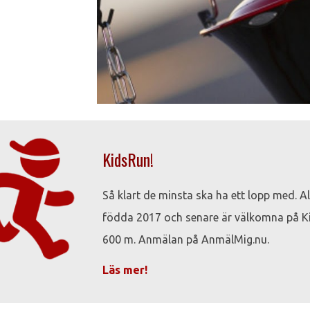
KidsRun!
Så klart de minsta ska ha ett lopp med. Al
födda 2017 och senare är välkomna på K
600 m. Anmälan på
AnmälMig.nu.
Läs mer!