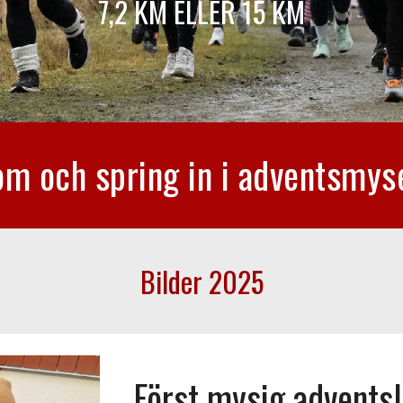
7,2 KM ELLER 15 KM
m och spring in i adventsmys
Bilder
2025
Först mysig adventsl